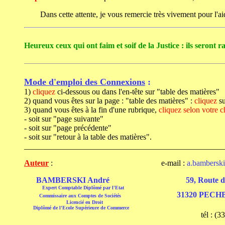
Dans cette attente, je vous remercie très vivement pour l'aide
Heureux ceux qui ont faim et soif de la Justice : ils seront ra
Mode d'emploi des Connexions
:
1)
cliquez
ci-dessous ou dans l'en-tête sur "table des matières"
2) quand vous êtes sur la page : "table des matières" :
cliquez
su
3) quand vous êtes à la fin d'une rubrique,
cliquez selon votre c
- soit sur "page suivante"
- soit sur "page précédente"
- soit sur "retour à la table des matières".
__________________________________________________
Auteur
: e-mail :
a.bambersk
BAMBERSKI André 59, Route des 
Expert Comptable Diplômé par l'Etat
31320 PECH
Commissaire aux Comptes de Sociétés
Licencié en Droit
Diplômé de l'Ecole Supérieure de Commerce
tél : (33)