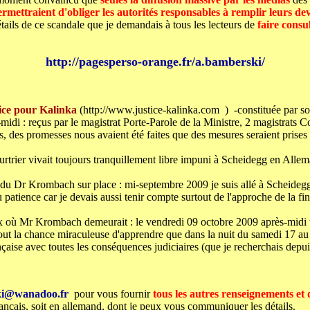
ermettraient d'obliger les autorités responsables à remplir leurs de
étails de ce scandale que je demandais à tous les lecteurs de
faire consu
http://pagesperso-orange.fr/a.bamberski/
ice pour Kalinka
(http://www.justice-kalinka.com ) -constituée par so
midi : reçus par le magistrat Porte-Parole de la Ministre, 2 magistrats 
, des promesses nous avaient été faites que des mesures seraient prises
ier vivait toujours tranquillement libre impuni à Scheidegg en Allemag
u Dr Krombach sur place : mi-septembre 2009 je suis allé à Scheideg
u patience car je devais aussi tenir compte surtout de l'approche de la fi
ux où Mr Krombach demeurait : le vendredi 09 octobre 2009 après-mid
surtout la chance miraculeuse d'apprendre que dans la nuit du samedi 17 
nçaise avec toutes les conséquences judiciaires (que je recherchais depu
ski@wanadoo.fr
pour vous fournir
tous les autres renseignements e
français, soit en allemand, dont je peux vous communiquer les détails.