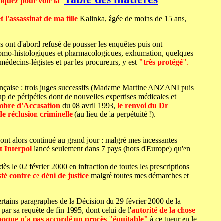
liquez pour voir la
et l'assassinat de ma fille
Kalinka, âgée de moins de 15 ans,
ques ont d'abord refusé de pousser les enquêtes puis ont
natomo-histologiques et pharmacologiques, exhumation, quelques
 médecins-légistes et par les procureurs, y est
"très protégé"
.
rançaise : trois juges successifs (Madame Martine ANZANI puis
 de péripéties dont de nouvelles expertises médicales et
mbre d'Accusation
du 08 avril 1993,
le renvoi du Dr
 réclusion criminelle
(au lieu de la perpétuité !).
 ont alors continué au grand jour : malgré mes incessantes
t Interpol
lancé seulement dans 7 pays (hors d'Europe) qu'en
dès le 02 février 2000 en infraction de toutes les prescriptions
té contre ce déni de justice
malgré toutes mes démarches et
certains paragraphes de la Décision du 29 février 2000 de la
ar sa requête de fin 1995, dont celui de l'
autorité de la chose
l'époque n'a pas accordé un procès "équitable"
à ce tueur en le