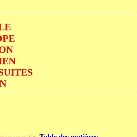
LLE
OPE
ION
MEN
SUITES
EN
Table des matières