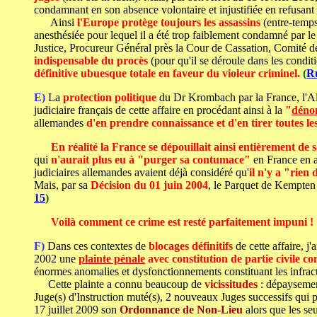
condamnant en son absence volontaire et injustifiée en refusant
Ainsi
l'Europe protège toujours les assassins
(entre-temp
anesthésiée pour lequel il a été trop faiblement condamné par 
Justice, Procureur Général près la Cour de Cassation, Comité d
indispensable du procès
(pour qu'il se déroule dans les condi
définitive ubuesque totale en faveur du violeur criminel.
(
R
E)
La
protection politique
du Dr Krombach par la France, l'Al
judiciaire français de cette affaire en procédant ainsi à la
"
dénon
allemandes
d'en prendre connaissance et d'en tirer toutes l
En réalité la France se dépouillait ainsi entièrement de
qui
n'aurait plus eu à "purger sa contumace"
en France en a
judiciaires allemandes avaient déjà considéré qu'
il n'y a "rien
Mais, par sa
Décision du 01 juin 2004
, le Parquet de Kempte
15
)
Voilà comment ce crime est resté parfaitement impuni !
F)
Dans ces contextes de
blocages définitifs
de cette affaire, j
2002 une
plainte pénale
avec constitution de partie civile con
énormes anomalies et dysfonctionnements constituant les infract
Cette plainte a connu beaucoup de
vicissitudes
: dépaysement
Juge(s) d'Instruction muté(s), 2 nouveaux Juges successifs qui p
17 juillet 2009 son
Ordonnance de Non-Lieu
alors que les se