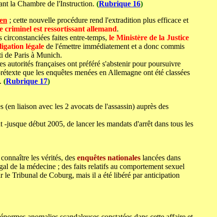
ant la Chambre de l'Instruction.
(
Rubrique 16
)
éen
; cette nouvelle procédure rend l'extradition plus efficace et
e criminel est ressortissant allemand
.
s circonstanciées faites entre-temps,
le Ministère de la
Justice
ligation légale
de l'émettre immédiatement et a donc commis
i de Paris à Munich.
autorités françaises ont préféré s'abstenir pour poursuivre
rétexte que les enquêtes menées en Allemagne ont été classées
s.
(
Rubrique 17
)
s (en liaison avec les 2 avocats de l'assassin) auprès des
t -jusque début 2005, de lancer les mandats d'arrêt dans tous les
onnaître les vérités, des
enquêtes nationales
lancées dans
gal de la médecine ; des faits relatifs au comportement sexuel
r le Tribunal de Coburg, mais il a été libéré par anticipation
énormes anomalies scandaleuses constatées dans cette affaire et