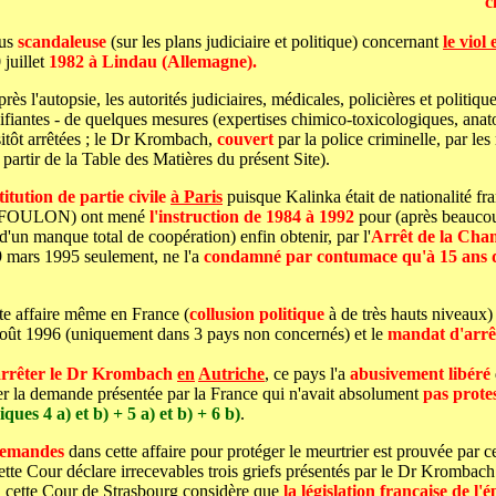
c
lus
scandaleuse
(sur les plans judiciaire et politique) concernant
le viol 
 juillet
1982 à Lindau (Allemagne).
près l'autopsie, les autorités judiciaires, médicales, policières et politi
difiantes - de quelques mesures (expertises chimico-toxicologiques, a
sitôt arrêtées ; le Dr Krombach,
couvert
par la police criminelle, par les
partir de la Table des Matières du présent Site).
itution de partie civile
à Paris
puisque Kalinka était de nationalité f
e FOULON) ont mené
l'instruction de 1984 à 1992
pour (après beaucoup
d'un manque total de coopération) enfin obtenir, par l'
Arrêt de la Cha
9 mars 1995 seulement, ne l'a
condamné par contumace qu'à 15 ans de
te affaire même en France (
collusion politique
à de très hauts niveaux)
 août 1996 (uniquement dans 3 pays non concernés) et le
mandat d'arrê
 arrêter le Dr Krombach
en
Autriche
, ce pays l'a
abusivement libéré
 la demande présentée par la France qui n'avait absolument
pas protes
ques 4 a) et b) + 5 a) et b) + 6 b)
.
llemandes
dans cette affaire pour protéger le meurtrier est prouvée par 
te Cour déclare irrecevables trois griefs présentés par le Dr Krombach p
1, cette Cour de Strasbourg considère que
la législation française de 