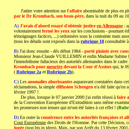
J'attire votre attention sur
l'affaire
abominable de plus en p
par le Dr Krombach, son beau-père,
dans la nuit du 09 au 10
A)
J'avais d'abord essayé d'obtenir justice
en Allemagne
: a
volontairement
fermé les yeux
sur les conclusions - pourtant é
témoignages factices, ...) ordonnées sous la contrainte mais aus
(tous les détails sont exposés dans la
rubrique 18
consultable à 
B)
J'ai donc ensuite - dès début 1984 -
porté plainte avec const
Monsieur Jean-Claude VUILLEMIN et enfin Madame Sabin
l'immobilisme fallacieux des autorités allemandes dans le cadre 
Krombach pour
meurtre
devant la Cour d'Assises
qui, le 0
(
Rubrique 2a
et
Rubrique 2b
)
.
C)
Les
anomalies ahurissantes
auparavant constatées dans cet
réclamations, la simple
diffusion Schengen
n'a été faite qu'en
février 1997 !
De plus, lorsque le 07 janvier 2000 j'ai enfin réussi à
faire
de la Convention Européenne d'Extradition sans même examiner
les promesses non tenues qui m'ont été faites à cet effet ! (
Rubri
D)
En outre
la
connivence entre les autorités françaises et a
Cour Européenne
des Droits de l'Homme. Par cette Décision, cet
jugée
(non bis in idem). Mais, par son Arrêt du 13 février 200