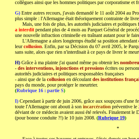
collègues ainsi que les hommes politiques par corporatisme et fr
G)
Entre autres recours, j'avais demandé
le 11 août 2004 au Pro
plus simple : l'Allemagne était théoriquement contrainte de li
Mais, une fois de plus, les autorités judiciaires et politiques 
a interdit
pendant plus de 4 mois au Parquet Général de procéd
une nouvelle infraction criminelle en traînant autant pour le fai
L'Allemagne a alors longtemps étudié sa position attendant que
leur
collusion
. Enfin, par sa Décision du 07 avril 2005, le Par
sans suite, alors que rien n'interdisait à ce pays de livrer le meur
H)
Grâce à ma plainte
j'ai quand même
pu obtenir les
nombreu
-
des interventions, injonctions et pressions
écrites ou person
autorités judiciaires et politiques responsables françaises
- ainsi que de la
collusion
en découlant
des institutions frança
pays du monde, pour protéger le meurtrier.
(
Rubrique 16 : partie S
)
I)
Cependant à partir de juin 2006, grâce aux soupçons d'une fe
toute l'Allemagne ont abouti à son
incarcération
préventive l
déviant de ce médecin avaient aussi été relevés. Finalement le
(pour bonne conduite ?!) le 10 juin 2008.
(
Rubrique 19
)
*
Face à toutes ces bavures et entraves, j'étais depuis un bo