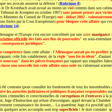
 que ses avocats assurent sa défense !
(
Rubrique 8
)
s le Dr Krombach avait avoué au moins un
viol
commis dans son cabinet 
le Tribunal de Kempten en octobre 1997)
sans jamais penser aux victim
es Ministres du Conseil de l'Europe)
ont - début 2002 - volontairemen
tions fixées par la Cour Européenne)
pour bloquer cette affaire
qui s'e
ubrique 14
)
lemagne et l'Europe s'est encore concrétisée par une
autre
manigance
:
ciation officielle
des faits aux fins de poursuites"
en sous-entendant 
es conséquences juridiques".
 sa compétence
dans cette affaire :
l'Allemagne aurait pu en profiter
p
rguant, cette fois valablement, de la
règle "non bis in idem"
, d'autant
 de nouveau" dans les pièces françaises
par rapport aux enquêtes faites
n
classe une nouvelle fois cette
affaire sans suite
en s'abstenant sciemm
'ai été contraint (pour connaître les fondements de tous les innombrable
tre les autorités judiciaires et politiques françaises responsables
sur
ions criminelles et correctionnelles de
corruptions et
d'
entraves
à la ju
, Juge d'Instruction qui refuse d'investiguer, appel devant la Chambre d
rennent connaissance du dossier,... La quatrième Juge n'a procédé qu'à 4 
uls quelques actes accomplis sont trop
superficiels
! Je dois constater qu