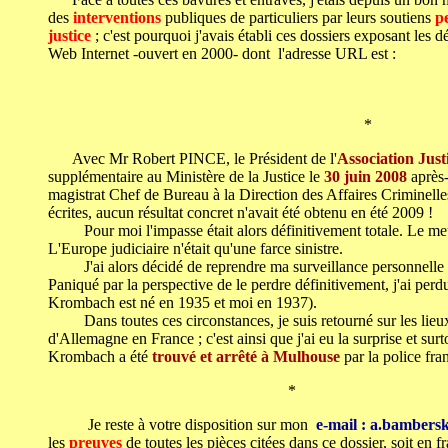
des
interventions
publiques de particuliers par leurs soutiens
p
justice
; c'est pourquoi j'avais établi ces dossiers exposant les d
Web Internet -ouvert en 2000- dont l'adresse URL est
:
*
Avec Mr Robert PINCE, le Président de l'
Association Just
supplémentaire au Ministère de la Justice le
30 juin 2008
après-
magistrat Chef de Bureau à la Direction des Affaires Criminelles
écrites, aucun résultat concret n'avait été obtenu en été 2009 !
Pour moi l'impasse était alors définitivement totale. Le meurtr
L'Europe judiciaire n'était qu'une farce sinistre.
J'ai alors décidé de reprendre ma surveillance personnelle d
Paniqué par la perspective de le perdre définitivement, j'ai perd
Krombach est né en 1935 et moi en 1937).
Dans toutes ces circonstances, je suis retourné sur les lie
d'Allemagne en France ; c'est ainsi que j'ai eu la surprise et 
Krombach a été
trouvé et arrêté à Mulhouse
par la police fra
*
Je reste à votre disposition sur mon
e-mail : a.bamber
les
preuves
de toutes les pièces citées dans ce dossier, soit en 