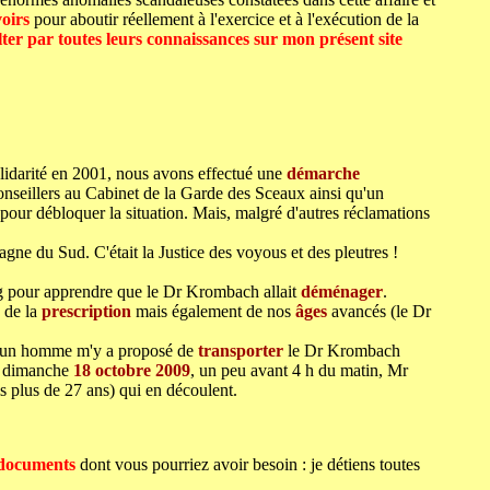
voirs
pour aboutir réellement à l'exercice et à l'exécution de la
lter par toutes leurs connaissances sur mon présent site
lidarité en 2001, nous avons effectué une
démarche
Conseillers au Cabinet de la Garde des Sceaux ainsi qu'un
 pour débloquer la situation. Mais, malgré d'autres réclamations
ne du Sud. C'était la Justice des voyous et des pleutres !
g pour apprendre que le Dr Krombach allait
déménager
.
n de la
prescription
mais également de nos
âges
avancés (le Dr
i un homme m'y a proposé de
transporter
le Dr Krombach
au dimanche
18 octobre 2009
, un peu avant 4 h du matin, Mr
is plus de 27 ans) qui en découlent.
t documents
dont vous pourriez avoir besoin : je détiens toutes