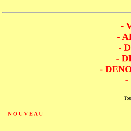
- 
- 
- 
- 
- DEN
-
Toulouse
N O U V E A U