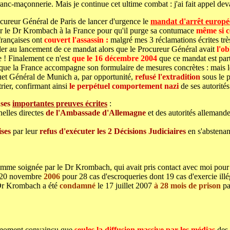
anc-maçonnerie. Mais je continue cet ultime combat : j'ai fait appel dev
cureur Général de Paris de lancer d'urgence le
mandat d'arrêt europ
vrer le Dr Krombach à la France pour qu'il purge sa contumace
même si c
françaises ont
couvert l'assassin :
malgré mes 3 réclamations écrites trè
er au lancement de ce mandat alors que le Procureur Général avait
l'ob
re ! Finalement ce n'est
que le 16 décembre 2004
que ce mandat est part
 la France accompagne son formulaire de mesures concrètes : mais les 
quet Général de Munich a, par opportunité,
refusé l'extradition
sous le p
trier, confirmant ainsi
le perpétuel
comportement nazi
de ses autorité
ses
importantes preuves écrites
:
nelles directes
de l'Ambassade d'Allemagne
et des autorités allemande
ises
par leur
refus d'exécuter les 2 Décisions Judiciaires
en s'abstenan
mme soignée par le Dr Krombach, qui avait pris contact avec moi pour c
e 20 novembre
2006
pour 28 cas d'escroqueries dont 19 cas d'exercie illé
 Dr Krombach a été
condamné
le 17 juillet 2007
à 28 mois de prison
pa
n moment convaincu que
seules la diffusion massive par les médias
des 