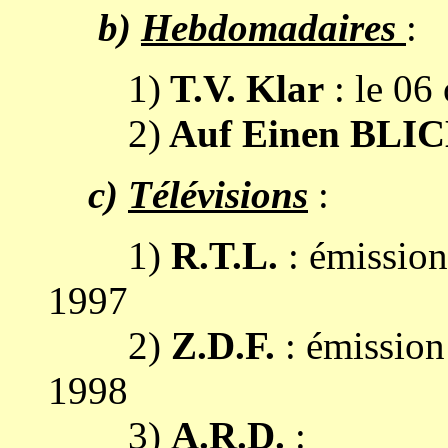
b)
Hebdomadaires
:
1)
T.V. Klar
: le 06
2)
Auf Einen BLI
c)
Télévisions
:
1)
R.T.L.
: émissio
1997
2)
Z.D.F.
: émissio
1998
3)
A.R.D.
: