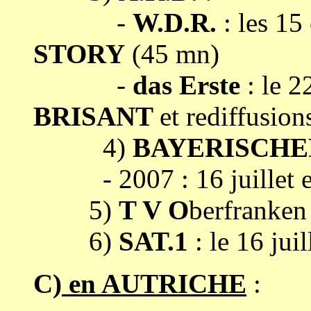
-
W.D.R.
: les 15
STORY
(45 mn)
-
das Erste
: le 2
BRISANT
et rediffusion
4)
BAYERISCHE
-
2007
:
16 juillet e
5)
T V O
berfranken 
6)
SAT.1
: le 16 jui
C)
en AUTRICHE
: