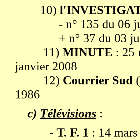
10)
l'INVESTIGA
- n° 135 du 06 jui
+ n° 37 du 03 juil
11)
MINUTE
: 25
janvier 2008
12)
Courrier Sud
(
1986
c)
Télévisions
:
-
T. F. 1
: 14 mars