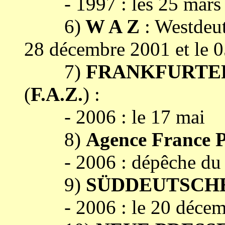
- 1997 : les 25 mars e
6)
W A Z
: Westdeu
28 décembre 2001 et le 
7)
FRANKFURTE
(
F.A.Z.
) :
- 2006 : le 17 mai
8)
Agence France Pr
- 2006 : dépêche du 
9)
SÜDDEUTSCH
- 2006 : le 20 décem